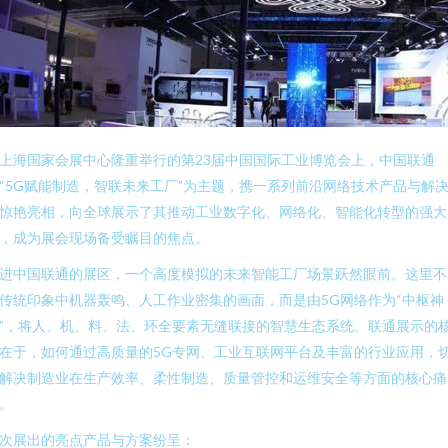
上海国家会展中心隆重举行的第23届中国国际工业博览会上，中国联通
“5G赋能制造，智联未来工厂”为主题，携一系列前沿网络技术产品与解
惊艳亮相，向全球展示了其推动工业数字化、网络化、智能化转型的强大
，成为展会现场备受瞩目的焦点。
进中国联通的展区，一个高度模拟的未来智能工厂场景跃然眼前。这里不
传统印象中机器轰鸣、人工作业密集的画面，而是由5G网络作为“中枢神
”，将人、机、料、法、环全要素无缝联接的智慧生态系统。联通展示的
在于，如何通过高质量的5G专网、工业互联网平台及丰富的行业应用，
解决制造业在生产效率、柔性制造、质量管控和运维安全等方面的核心痛
。
次展出的亮点产品与方案纷呈：