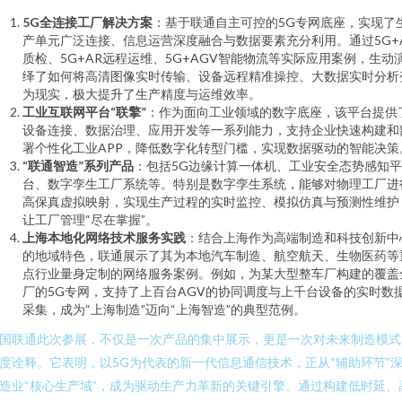
5G全连接工厂解决方案
：基于联通自主可控的5G专网底座，实现了
产单元广泛连接、信息运营深度融合与数据要素充分利用。通过5G+A
质检、5G+AR远程运维、5G+AGV智能物流等实际应用案例，生动
绎了如何将高清图像实时传输、设备远程精准操控、大数据实时分析
为现实，极大提升了生产精度与运维效率。
工业互联网平台“联擎”
：作为面向工业领域的数字底座，该平台提供
设备连接、数据治理、应用开发等一系列能力，支持企业快速构建和
署个性化工业APP，降低数字化转型门槛，实现数据驱动的智能决策
“联通智造”系列产品
：包括5G边缘计算一体机、工业安全态势感知平
台、数字孪生工厂系统等。特别是数字孪生系统，能够对物理工厂进
高保真虚拟映射，实现生产过程的实时监控、模拟仿真与预测性维护
让工厂管理“尽在掌握”。
上海本地化网络技术服务实践
：结合上海作为高端制造和科技创新中
的地域特色，联通展示了其为本地汽车制造、航空航天、生物医药等
点行业量身定制的网络服务案例。例如，为某大型整车厂构建的覆盖
厂的5G专网，支持了上百台AGV的协同调度与上千台设备的实时数
采集，成为“上海制造”迈向“上海智造”的典型范例。
国联通此次参展，不仅是一次产品的集中展示，更是一次对未来制造模式
度诠释。它表明，以5G为代表的新一代信息通信技术，正从“辅助环节”
造业“核心生产域”，成为驱动生产力革新的关键引擎。通过构建低时延、