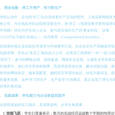
、 理念创新：停工不停产，学习即生产
传统认知中，企业的‘停工’往往意味着生产活动的暂停。上海这家网络技
务公司，与当地多所职业院校深度合作，将‘停工’（指课堂教学暂停或理
学间隙）转化为学生深入企业、参与真实项目生产的‘黄金时段’。这便
‘COOP实习项目’的核心——合作教育（Cooperative Education）。
目精准对接企业实际技术需求与学校教学计划。在企业非生产高峰或学校
实践学期，学生以‘准员工’身份进入公司，在资深工程师的‘一对一’或‘小组
’指导下，参与到网络运维、系统集成、网络安全监测、云服务支持等真
作场景中。他们并非简单的观摩，而是承担具体任务，解决实际问题，将
所学的网络协议、服务器配置、编程语言等理论知识，转化为看得见、摸
的服务成果。这种‘学习即生产，生产促学习’的模式，真正实现了理论与
的零距离对接。
、 实践成果：学生能力与企业效益双提升
次获得表扬的实习项目，其成果斐然。从学生角度看：
技能飞跃
：学生们普遍表示，数月的实战经历远超数个学期的纯理论