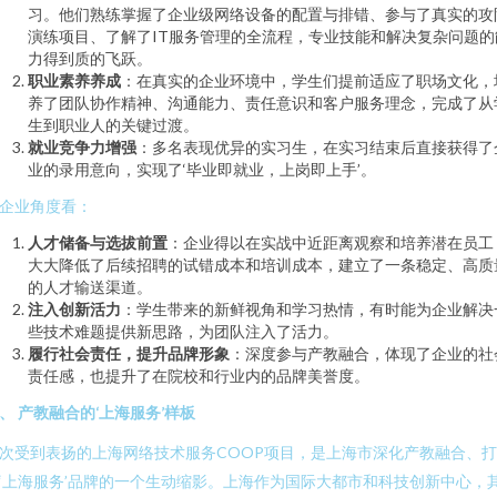
习。他们熟练掌握了企业级网络设备的配置与排错、参与了真实的攻
演练项目、了解了IT服务管理的全流程，专业技能和解决复杂问题的
力得到质的飞跃。
职业素养养成
：在真实的企业环境中，学生们提前适应了职场文化，
养了团队协作精神、沟通能力、责任意识和客户服务理念，完成了从
生到职业人的关键过渡。
就业竞争力增强
：多名表现优异的实习生，在实习结束后直接获得了
业的录用意向，实现了‘毕业即就业，上岗即上手’。
企业角度看：
人才储备与选拔前置
：企业得以在实战中近距离观察和培养潜在员工
大大降低了后续招聘的试错成本和培训成本，建立了一条稳定、高质
的人才输送渠道。
注入创新活力
：学生带来的新鲜视角和学习热情，有时能为企业解决
些技术难题提供新思路，为团队注入了活力。
履行社会责任，提升品牌形象
：深度参与产教融合，体现了企业的社
责任感，也提升了在院校和行业内的品牌美誉度。
、 产教融合的‘上海服务’样板
次受到表扬的上海网络技术服务COOP项目，是上海市深化产教融合、打
‘上海服务’品牌的一个生动缩影。上海作为国际大都市和科技创新中心，