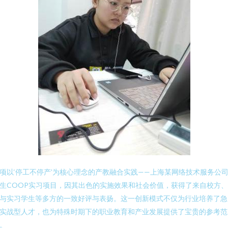
项以‘停工不停产’为核心理念的产教融合实践——上海某网络技术服务公
生COOP实习项目，因其出色的实施效果和社会价值，获得了来自校方
与实习学生等多方的一致好评与表扬。这一创新模式不仅为行业培养了急
实战型人才，也为特殊时期下的职业教育和产业发展提供了宝贵的参考范
。