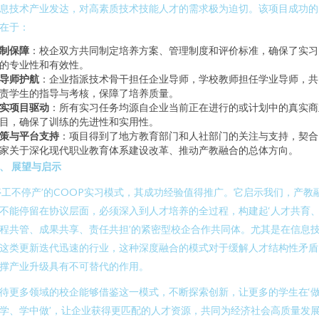
息技术产业发达，对高素质技术技能人才的需求极为迫切。该项目成功的
在于：
制保障
：校企双方共同制定培养方案、管理制度和评价标准，确保了实习
的专业性和有效性。
导师护航
：企业指派技术骨干担任企业导师，学校教师担任学业导师，共
责学生的指导与考核，保障了培养质量。
实项目驱动
：所有实习任务均源自企业当前正在进行的或计划中的真实商
目，确保了训练的先进性和实用性。
策与平台支持
：项目得到了地方教育部门和人社部门的关注与支持，契合
家关于深化现代职业教育体系建设改革、推动产教融合的总体方向。
、 展望与启示
停工不停产’的COOP实习模式，其成功经验值得推广。它启示我们，产教
不能停留在协议层面，必须深入到人才培养的全过程，构建起‘人才共育
程共管、成果共享、责任共担’的紧密型校企合作共同体。尤其是在信息
这类更新迭代迅速的行业，这种深度融合的模式对于缓解人才结构性矛盾
撑产业升级具有不可替代的作用。
待更多领域的校企能够借鉴这一模式，不断探索创新，让更多的学生在‘
学、学中做’，让企业获得更匹配的人才资源，共同为经济社会高质量发