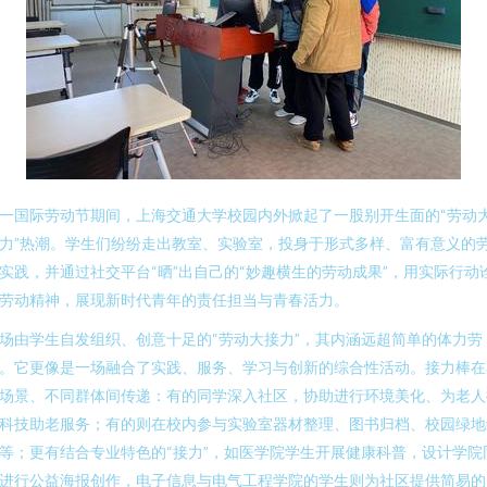
一国际劳动节期间，上海交通大学校园内外掀起了一股别开生面的“劳动
力”热潮。学生们纷纷走出教室、实验室，投身于形式多样、富有意义的
实践，并通过社交平台“晒”出自己的“妙趣横生的劳动成果”，用实际行动
劳动精神，展现新时代青年的责任担当与青春活力。
场由学生自发组织、创意十足的“劳动大接力”，其内涵远超简单的体力劳
。它更像是一场融合了实践、服务、学习与创新的综合性活动。接力棒在
场景、不同群体间传递：有的同学深入社区，协助进行环境美化、为老人
科技助老服务；有的则在校内参与实验室器材整理、图书归档、校园绿地
等；更有结合专业特色的“接力”，如医学院学生开展健康科普，设计学院
进行公益海报创作，电子信息与电气工程学院的学生则为社区提供简易的