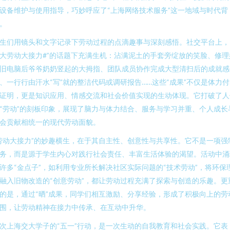
设备维护与使用指导，巧妙呼应了“上海网络技术服务”这一地域与时代背
。
生们用镜头和文字记录下劳动过程的点滴趣事与深刻感悟。社交平台上，“
大劳动大接力#”的话题下充满生机：沾满泥土的手套旁绽放的笑脸、修理
旧电脑后爷爷奶奶竖起的大拇指、团队成员协作完成大型清扫后的成就感
、一行行由汗水“写”就的整洁代码或调研报告……这些“成果”不仅是体力
证明，更是知识应用、情感交流和社会价值实现的生动体现。它打破了人
“劳动”的刻板印象，展现了脑力与体力结合、服务与学习并重、个人成长
会贡献相统一的现代劳动面貌。
劳动大接力”的妙趣横生，在于其自主性、创意性与共享性。它不是一项强
务，而是源于学生内心对践行社会责任、丰富生活体验的渴望。活动中涌
许多“金点子”，如利用专业所长解决社区实际问题的“技术劳动”，将环保
融入旧物改造的“创意劳动”，都让劳动过程充满了探索与创造的乐趣。更
的是，通过“晒”成果，同学们相互激励、分享经验，形成了积极向上的劳
围，让劳动精神在接力中传承、在互动中升华。
次上海交大学子的“五一”行动，是一次生动的自我教育和社会实践。它表